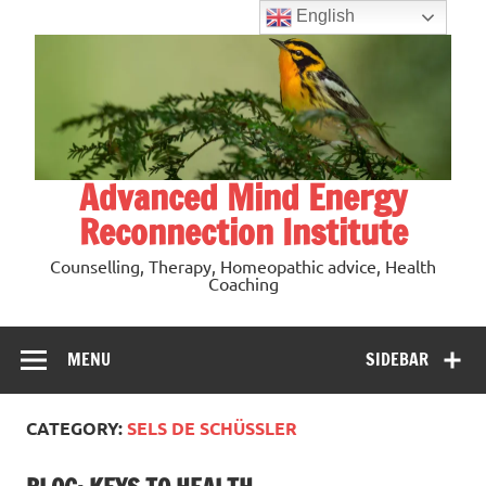
Skip
English
to
content
Advanced Mind Energy
Reconnection Institute
Counselling, Therapy, Homeopathic advice, Health
Coaching
MENU
SIDEBAR
CATEGORY:
SELS DE SCHÜSSLER