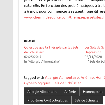
naturelle. En fonction des problématiques à trait
à 6 mois pour commencer à ressentir une différ
www.chemindesource.com/therapieparselsdesch
Related
Qu’est ce que la Thérapie par les Sels
Les Sels de Sc
de Schüssler?
Dépression
02/25/2017
02/11/2020
In "Allergie Alimentaire"
In "Sels de Sc
tagged with
Allergie Alimentaire
,
Anémie
,
Homé
Gynécologiques
,
Sels de Schüssler
Allergie Alimentaire
Anémie
Homéopathie
Problèmes Gynécologiques
Sels de Schüssler