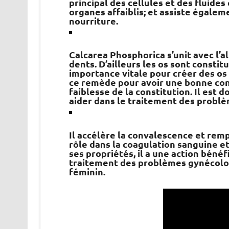
principal des cellules et des fluides
organes affaiblis; et assiste égaleme
nourriture.
Calcarea Phosphorica s’unit avec l’a
dents. D’ailleurs les os sont constitu
importance vitale pour créer des os 
ce remède pour avoir une bonne const
faiblesse de la constitution. Il est
aider dans le traitement des problè
Il accélère la convalescence et remp
rôle dans la coagulation sanguine e
ses propriétés, il a une action béné
traitement des problèmes gynécologi
féminin.