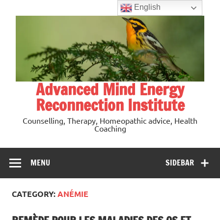
Skip
English
to
content
Advanced Mind Energy
Reconnection Institute
Counselling, Therapy, Homeopathic advice, Health
Coaching
MENU
SIDEBAR
CATEGORY:
ANÉMIE